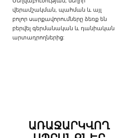
Մեղվաբուծության, մեղրի
վերամշակման, պահման և այլ
բոլոր սարքավորումները ձեռք են
բերվել գերմանական և դանիական
արտադրողներից:
ԱՌԱՋԱՐԿՎՈՂ
ԱՊՐԱՆՔՆԵՐ