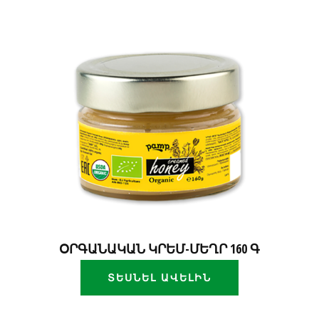
ՕՐԳԱՆԱԿԱՆ ԿՐԵՄ-ՄԵՂՐ 160 Գ
ՏԵՍՆԵԼ ԱՎԵԼԻՆ