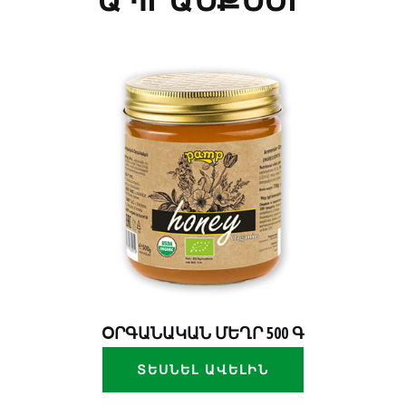
ՕՐԳԱՆԱԿԱՆ ՄԵՂՐ 500 Գ
ՏԵՍՆԵԼ ԱՎԵԼԻՆ