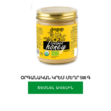
ՕՐԳԱՆԱԿԱՆ ԿՐԵՄ-ՄԵՂՐ 500 Գ
ՏԵՍՆԵԼ ԱՎԵԼԻՆ