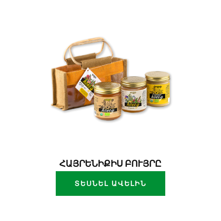
ՀԱՅՐԵՆԻՔԻՍ ԲՈՒՅՐԸ
ՏԵՍՆԵԼ ԱՎԵԼԻՆ