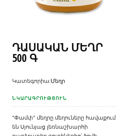
ԴԱՍԱԿԱՆ ՄԵՂՐ
500 Գ
Կատեգորիա:
Մեղր
ՆԿԱՐԱԳՐՈՒԹՅՈՒՆ
"Փամփ" մեղրը մեղուները հավաքում
են Սյունյաց լեռնաշխարհի
բարձրադիր գոտիներից՝ ծովի