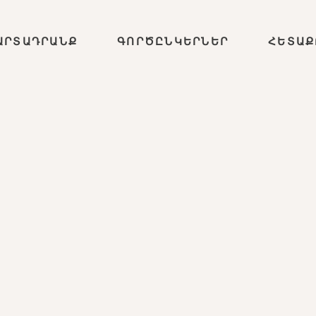
ԱՐՏԱԴՐԱՆՔ
ԳՈՐԾԸՆԿԵՐՆԵՐ
ՀԵՏԱՔ