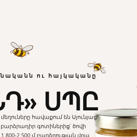
բնականն ու հայկականը
ՆԴ» ՍՊԸ
մեղուները հավաքում են Սյունյաց
բարձրադիր գոտիներից՝ ծովի
1 800-2 500 մ բարձրության վրա