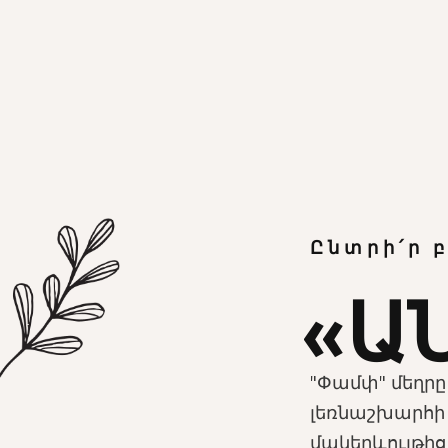
Ընտրի՛ր 
«Ա
"Փամփ" մեղրը 
լեռնաշխարհի 
մակերևույթից 