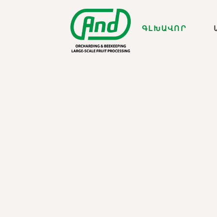
ԳԼԽԱՎՈՐ