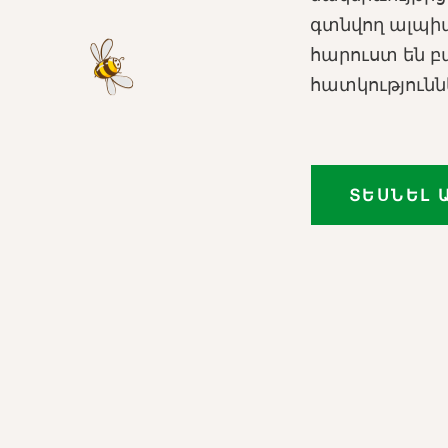
գտնվող ալպի
հարուստ են բ
հատկություննե
ՏԵՍՆԵԼ 