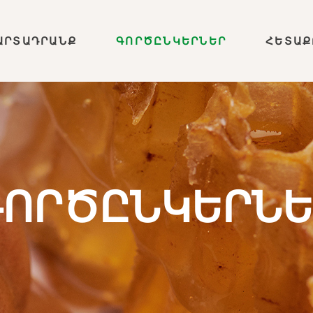
ԱՐՏԱԴՐԱՆՔ
ԳՈՐԾԸՆԿԵՐՆԵՐ
ՀԵՏԱՔ
ԳՈՐԾԸՆԿԵՐՆԵ