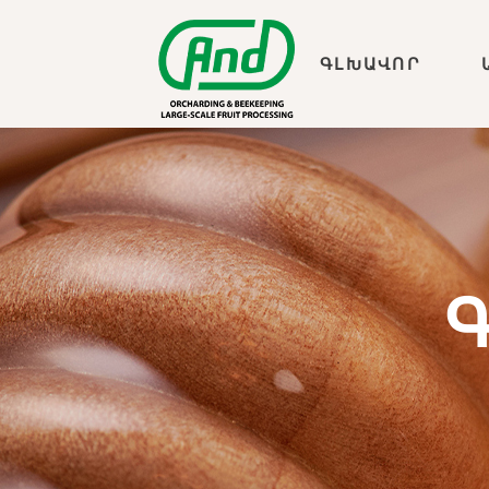
ԳԼԽԱՎՈՐ