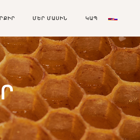
ՐՔԻՐ
ՄԵՐ ՄԱՍԻՆ
ԿԱՊ
Ր